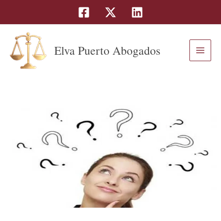
B
Ir
u
al
s
contenido
c
a
Elva Puerto Abogados
r