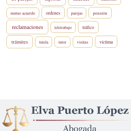
ordenes
pensión
mutuo acuerdo
parejas
reclamaciones
tráfico
teletrabajo
trámites
víctima
visitas
tutela
tutor