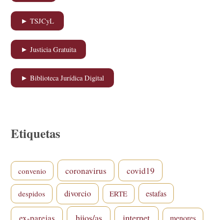
► TSJCyL
► Justicia Gratuita
► Biblioteca Jurídica Digital
Etiquetas
coronavirus
covid19
convenio
divorcio
estafas
despidos
ERTE
hijos/as
internet
ex-parejas
menores