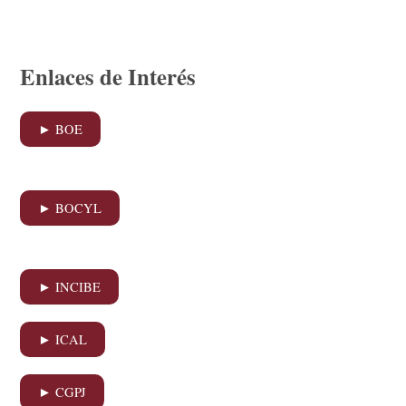
Enlaces de Interés
► BOE
► BOCYL
► INCIBE
► ICAL
► CGPJ