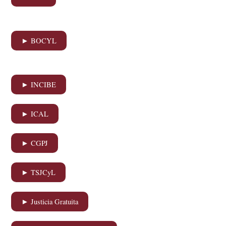
► BOCYL
► INCIBE
► ICAL
► CGPJ
► TSJCyL
► Justicia Gratuita