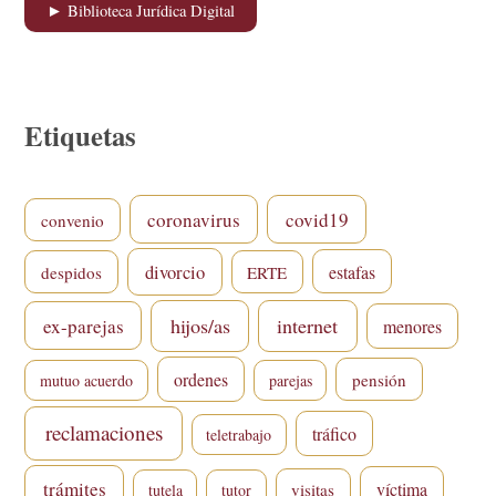
► Biblioteca Jurídica Digital
Etiquetas
coronavirus
covid19
convenio
divorcio
estafas
despidos
ERTE
hijos/as
internet
ex-parejas
menores
ordenes
pensión
mutuo acuerdo
parejas
reclamaciones
tráfico
teletrabajo
trámites
víctima
visitas
tutela
tutor