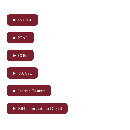
► INCIBE
► ICAL
► CGPJ
► TSJCyL
► Justicia Gratuita
► Biblioteca Jurídica Digital