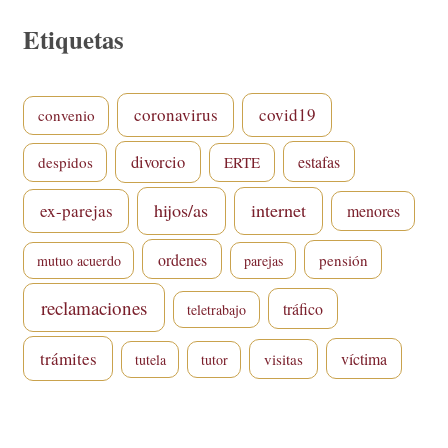
Etiquetas
coronavirus
covid19
convenio
divorcio
estafas
despidos
ERTE
hijos/as
internet
ex-parejas
menores
ordenes
pensión
mutuo acuerdo
parejas
reclamaciones
tráfico
teletrabajo
trámites
víctima
visitas
tutela
tutor