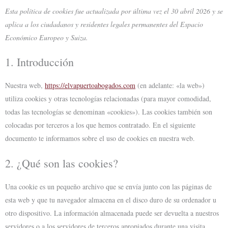
Consent
Consent
Consent
Consent
Consent
Esta política de cookies fue actualizada por última vez el 30 abril 2026 y se
to
to
to
to
to
aplica a los ciudadanos y residentes legales permanentes del Espacio
service
service
service
service
service
Económico Europeo y Suiza.
complianz
elementor
wordpress
litespeed
varios
1. Introducción
Nuestra web,
https://elvapuertoabogados.com
(en adelante: «la web»)
utiliza cookies y otras tecnologías relacionadas (para mayor comodidad,
todas las tecnologías se denominan «cookies»). Las cookies también son
colocadas por terceros a los que hemos contratado. En el siguiente
documento te informamos sobre el uso de cookies en nuestra web.
2. ¿Qué son las cookies?
Una cookie es un pequeño archivo que se envía junto con las páginas de
esta web y que tu navegador almacena en el disco duro de su ordenador u
otro dispositivo. La información almacenada puede ser devuelta a nuestros
servidores o a los servidores de terceros apropiados durante una visita