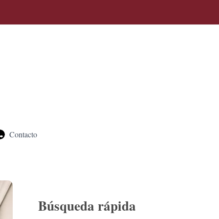
B
u
s
c
a
r
Contacto
Búsqueda rápida