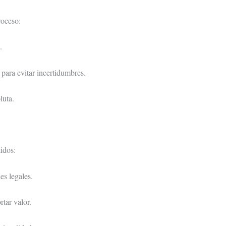
roceso:
.
para evitar incertidumbres.
luta.
idos:
es legales.
tar valor.