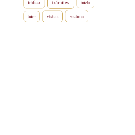
trámites
tráfico
tutela
víctima
visitas
tutor