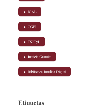
► ICAL
► CGPJ
► TSJCyL
► Justicia Gratuita
► Biblioteca Jurídica Digital
Etiquetas