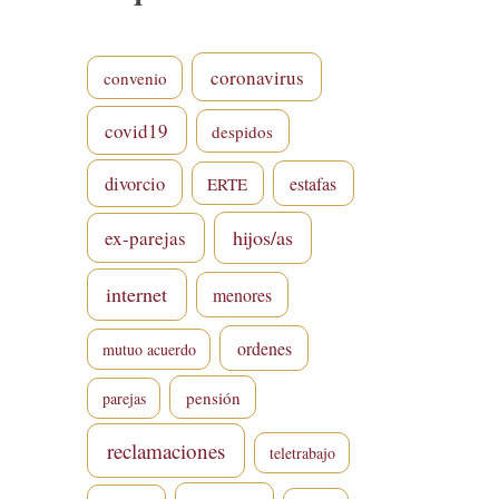
coronavirus
convenio
covid19
despidos
divorcio
estafas
ERTE
hijos/as
ex-parejas
internet
menores
ordenes
mutuo acuerdo
pensión
parejas
reclamaciones
teletrabajo